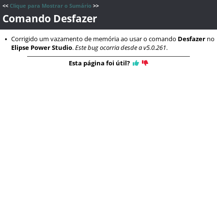
<<
Clique para Mostrar o Sumário
>>
Comando Desfazer
Corrigido um vazamento de memória ao usar o comando
Desfazer
no
•
Elipse Power Studio
.
Este bug ocorria desde a v5.0.261
.
Esta página foi útil?