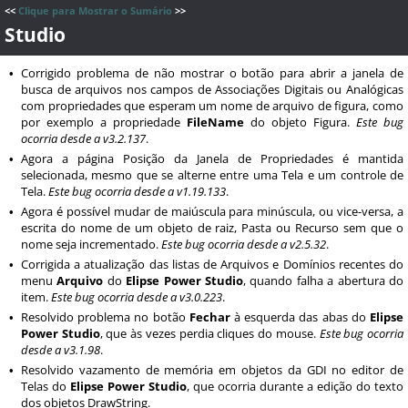
<<
Clique para Mostrar o Sumário
>>
Studio
Corrigido problema de não mostrar o botão para abrir a janela de
•
busca de arquivos nos campos de Associações Digitais ou Analógicas
com propriedades que esperam um nome de arquivo de figura, como
por exemplo a propriedade
FileName
do objeto Figura.
Este bug
ocorria desde a v3.2.137
.
Agora a página Posição da Janela de Propriedades é mantida
•
selecionada, mesmo que se alterne entre uma Tela e um controle de
Tela.
Este bug ocorria desde a v1.19.133
.
Agora é possível mudar de maiúscula para minúscula, ou vice-versa, a
•
escrita do nome de um objeto de raiz, Pasta ou Recurso sem que o
nome seja incrementado.
Este bug ocorria desde a v2.5.32
.
Corrigida a atualização das listas de Arquivos e Domínios recentes do
•
menu
Arquivo
do
Elipse Power Studio
, quando falha a abertura do
item.
Este bug ocorria desde a v3.0.223
.
Resolvido problema no botão
Fechar
à esquerda das abas do
Elipse
•
Power Studio
, que às vezes perdia cliques do mouse.
Este bug ocorria
desde a v3.1.98
.
Resolvido vazamento de memória em objetos da GDI no editor de
•
Telas do
Elipse Power Studio
, que ocorria durante a edição do texto
dos objetos DrawString.