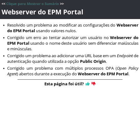
<<
Clique para Mostrar o Sumário
>>
Webserver do EPM Portal
Resolvido um problema ao modificar as configurações do
Webserver
•
do EPM Portal
usando valores nulos.
Corrigido um erro ao tentar autorizar um usuário no
Webserver do
•
EPM Portal
usando o nome deste usuário sem diferenciar maiúsculas
e minúsculas.
Corrigido um problema ao adicionar uma URL base em um
Endpoint
de
•
autenticação quando utilizada a opção
Public Origin
.
Corrigido um problema com múltiplos processos OPA (
Open Policy
•
Agent
) abertos durante a execução do
Webserver do EPM Portal
.
Esta página foi útil?