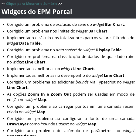
<<
Clique para Mostrar o Sumário
>>
Widgets do EPM Portal
Corrigido um problema de exclusão de série do
widget
Bar Chart
.
•
Corrigido um problema nos limites do
widget
Bar Chart
.
•
Implementado o cálculo dos totalizadores para os valores filtrados do
•
widget
Data Table
.
Corrigido um problema no
data context
do
widget
Display Table
.
•
Corrigido um problema na classificação de dados de qualidade ruim
•
no
widget
Line Chart
.
Implementadas melhorias no
widget
Line Chart
.
•
Implementadas melhorias no desempenho do
widget
Line Chart
.
•
Corrigido um problema ao adicionar
bounds
via Typescript no
widget
•
Line Chart
.
As opções
Zoom In
e
Zoom Out
podem ser usadas em modo de
•
edição no
widget
Map
.
Corrigido um problema ao carregar pontos em uma camada recém
•
criada no
widget
Map
.
Corrigido um problema ao configurar a fonte de uma camada
•
DrawLayer
como
input
de
Dataset
no
widget
Map
.
Corrigido um problema de acúmulo de parâmetros no
widget
•