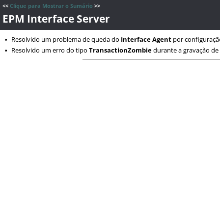
<<
Clique para Mostrar o Sumário
>>
EPM Interface Server
Resolvido um problema de queda do
Interface Agent
por configuração
•
Resolvido um erro do tipo
TransactionZombie
durante a gravação de
•