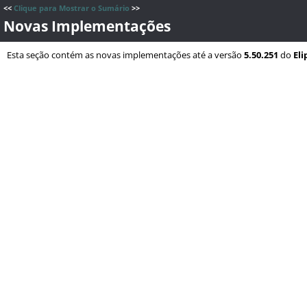
<<
Clique para Mostrar o Sumário
>>
Novas Implementações
Esta seção contém as novas implementações até a versão
5.50.251
do
El