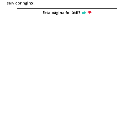
servidor
nginx
.
Esta página foi útil?