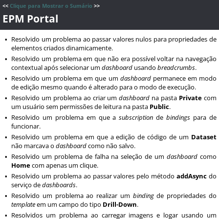
<<
Clique para Mostrar o Sumário
>>
EPM Portal
Resolvido um problema ao passar valores nulos para propriedades de
•
elementos criados dinamicamente.
Resolvido um problema em que não era possível voltar na navegação
•
contextual após selecionar um
dashboard
usando
breadcrumbs
.
Resolvido um problema em que um
dashboard
permanece em modo
•
de edição mesmo quando é alterado para o modo de execução.
Resolvido um problema ao criar um
dashboard
na pasta
Private
com
•
um usuário sem permissões de leitura na pasta
Public
.
Resolvido um problema em que a
subscription
de
bindings
para de
•
funcionar.
Resolvido um problema em que a edição de código de um
Dataset
•
não marcava o
dashboard
como não salvo.
Resolvido um problema de falha na seleção de um
dashboard
como
•
Home
com apenas um clique.
Resolvido um problema ao passar valores pelo método
addAsync
do
•
serviço de
dashboards
.
Resolvido um problema ao realizar um
binding
de propriedades do
•
template
em um campo do tipo
Drill-Down
.
Resolvidos um problema ao carregar imagens e logar usando um
•