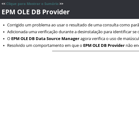
<<
Clique para Mostrar o Sumário
>>
EPM OLE DB Provider
Corrigido um problema ao usar o resultado de uma consulta como par
•
Adicionada uma verificação durante a desinstalação para identificar se
•
O
EPM OLE DB Data Source Manager
agora verifica o uso de maiúscu
•
Resolvido um comportamento em que o
EPM OLE DB Provider
não enc
•