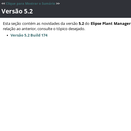
<<
Clique para Mostrar o Sumário
>>
Versão 5.2
Esta seção contém as novidades da versão
5.2
do
Elipse Plant Manager
relação ao anterior, consulte o tópico desejado.
Versão 5.2 Build 174
•