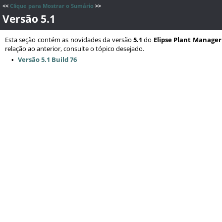
<<
Clique para Mostrar o Sumário
>>
Versão 5.1
Esta seção contém as novidades da versão
5.1
do
Elipse Plant Manager
relação ao anterior, consulte o tópico desejado.
Versão 5.1 Build 76
•