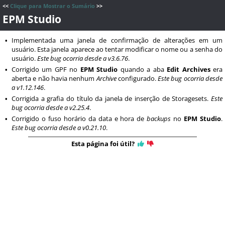
<<
Clique para Mostrar o Sumário
>>
EPM Studio
Implementada uma janela de confirmação de alterações em um
•
usuário. Esta janela aparece ao tentar modificar o nome ou a senha do
usuário.
Este bug ocorria desde a v3.6.76
.
Corrigido um GPF no
EPM Studio
quando a aba
Edit Archives
era
•
aberta e não havia nenhum
Archive
configurado.
Este bug ocorria desde
a v1.12.146
.
Corrigida a grafia do título da janela de inserção de Storagesets.
Este
•
bug ocorria desde a v2.25.4
.
Corrigido o fuso horário da data e hora de
backups
no
EPM Studio
.
•
Este bug ocorria desde a v0.21.10
.
Esta página foi útil?