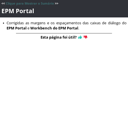
<<
Clique para Mostrar o Sumário
>>
EPM Portal
Corrigidas as margens e os espaçamentos das caixas de diálogo do
•
EPM Portal
e
Workbench do EPM Portal
.
Esta página foi útil?