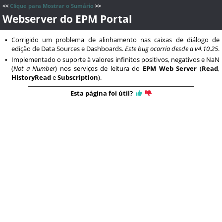
<<
Clique para Mostrar o Sumário
>>
Webserver do EPM Portal
Corrigido um problema de alinhamento nas caixas de diálogo de
•
edição de Data Sources e Dashboards.
Este bug ocorria desde a v4.10.25
.
Implementado o suporte à valores infinitos positivos, negativos e NaN
•
(
Not a Number
) nos serviços de leitura do
EPM Web Server
(
Read
,
HistoryRead
e
Subscription
).
Esta página foi útil?