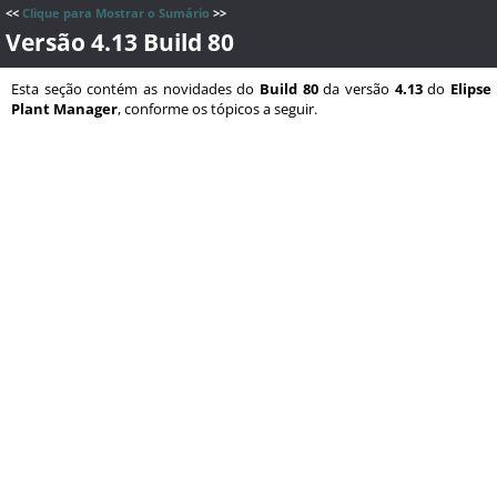
<<
Clique para Mostrar o Sumário
>>
Versão 4.13 Build 80
Esta seção contém as novidades do
Build 80
da versão
4.13
do
Elipse
Plant Manager
, conforme os tópicos a seguir.