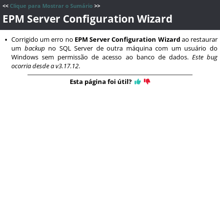
<<
Clique para Mostrar o Sumário
>>
EPM Server Configuration Wizard
Corrigido um erro no
EPM Server Configuration Wizard
ao restaurar
•
um
backup
no SQL Server de outra máquina com um usuário do
Windows sem permissão de acesso ao banco de dados.
Este bug
ocorria desde a v3.17.12
.
Esta página foi útil?