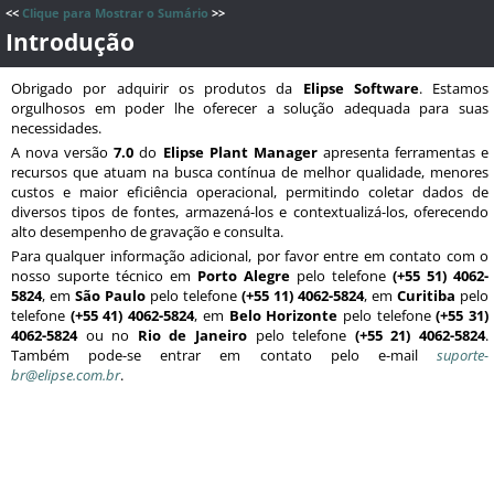
<<
Clique para Mostrar o Sumário
>>
Introdução
Obrigado por adquirir os produtos da
Elipse Software
. Estamos
orgulhosos em poder lhe oferecer a solução adequada para suas
necessidades.
A nova versão
7.0
do
Elipse Plant Manager
apresenta ferramentas e
recursos que atuam na busca contínua de melhor qualidade, menores
custos e maior eficiência operacional, permitindo coletar dados de
diversos tipos de fontes, armazená-los e contextualizá-los, oferecendo
alto desempenho de gravação e consulta.
Para qualquer informação adicional, por favor entre em contato com o
nosso suporte técnico em
Porto Alegre
pelo telefone
(+55 51) 4062-
5824
, em
São Paulo
pelo telefone
(+55 11) 4062-5824
, em
Curitiba
pelo
telefone
(+55 41) 4062-5824
, em
Belo Horizonte
pelo telefone
(+55 31)
4062-5824
ou no
Rio de Janeiro
pelo telefone
(+55 21) 4062-5824
.
Também pode-se entrar em contato pelo e-mail
suporte-
br@elipse.com.br
.