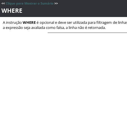
<<
Clique para Mostrar o Sumário
>>
WHERE
A instrução
WHERE
é opcional e deve ser utilizada para filtragem de lin
a expressão seja avaliada como falsa, a linha não é retornada.