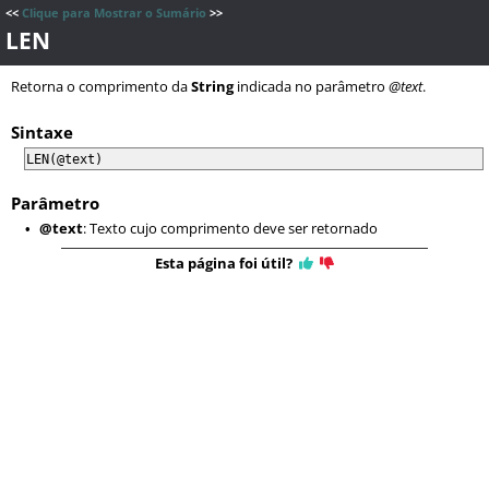
<<
Clique para Mostrar o Sumário
>>
LEN
Retorna o comprimento da
String
indicada no parâmetro
@text
.
Sintaxe
LEN(@text)
Parâmetro
@text
: Texto cujo comprimento deve ser retornado
•
Esta página foi útil?