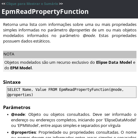
<<
Clique para Mostrar o Sumário
>>
EpmReadPropertyFunction
Retorna uma lista com informações sobre uma ou mais propriedades
simples informadas no parâmetro
@properties
de um ou mais objetos
modelados informados no parâmetro
@node
. Estas propriedades
possuem dados estáticos.
NOTA
Objetos modelados são um recurso exclusivo do
Elipse Data Model
e
do
EPM Model
.
Sintaxe
SELECT Name, Value FROM EpmReadPropertyFunction(@node,
@properties)
Parâmetros
@node
: Objeto ou objetos consultados. Deve ser informado o
•
endereço ou endereços completos, iniciando por 'ElipseDataModel'
ou 'EPMModel', entre aspas simples e separados por vírgula
@properties
: Propriedade ou propriedades consultadas. O nome
•
ou nomes devem ser informados entre aspas simples e separados