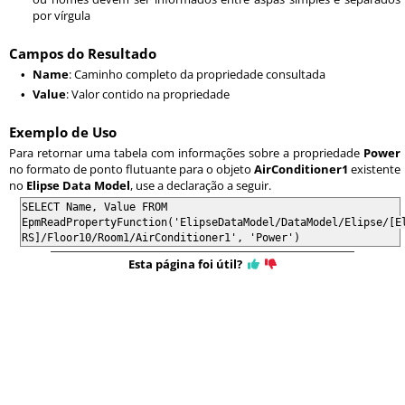
por vírgula
Campos do Resultado
Name
: Caminho completo da propriedade consultada
•
Value
: Valor contido na propriedade
•
Exemplo de Uso
Para retornar uma tabela com informações sobre a propriedade
Power
no formato de ponto flutuante para o objeto
AirConditioner1
existente
no
Elipse Data Model
, use a declaração a seguir.
SELECT Name, Value FROM
EpmReadPropertyFunction('ElipseDataModel/DataModel/Elipse/[E
RS]/Floor10/Room1/AirConditioner1', 'Power')
Esta página foi útil?